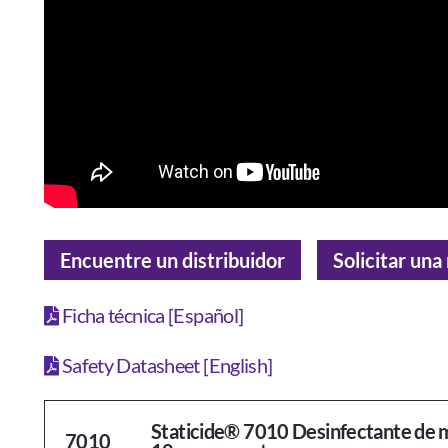
Encuentre un distribuidor
Solicitar un
Ficha técnica [Español]
Safety Datasheet [English]
Staticide® 7010 Desinfectante de ma
7010