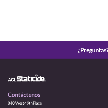
¿Preguntas?
Contáctenos
840 West 49th Place