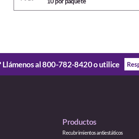
10 por paquete
 Llámenos al
800-782-8420
o utilice
Resp
Productos
Recubrimientos antiestáticos