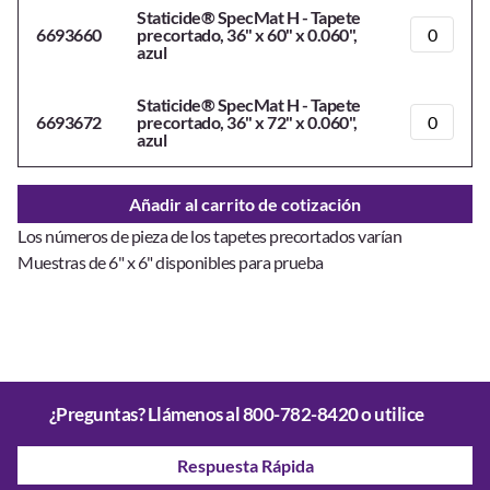
Staticide® SpecMat H - Tapete
6693660
precortado, 36" x 60" x 0.060",
azul
Staticide® SpecMat H - Tapete
6693672
precortado, 36" x 72" x 0.060",
azul
Añadir al carrito de cotización
Los números de pieza de los tapetes precortados varían
Muestras de 6" x 6" disponibles para prueba
¿Preguntas? Llámenos al
800-782-8420
o utilice
Respuesta Rápida