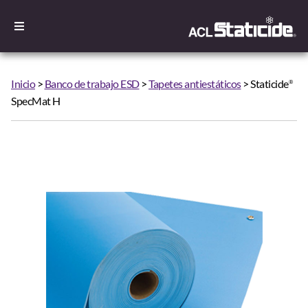
Inicio
>
Banco de trabajo ESD
>
Tapetes antiestáticos
> Staticide
®
SpecMat H