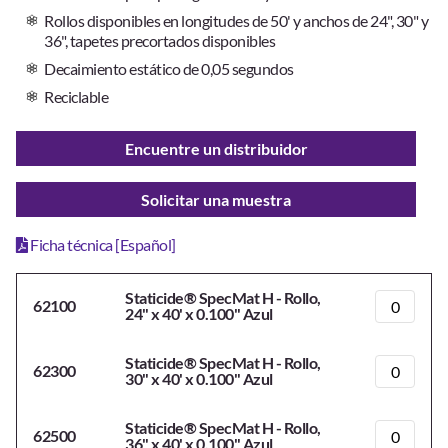
Rollos disponibles en longitudes de 50' y anchos de 24", 30" y
36", tapetes precortados disponibles
Decaimiento estático de 0,05 segundos
Reciclable
Encuentre un distribuidor
Solicitar una muestra
Ficha técnica [Español]
Staticide® SpecMat H - Rollo,
62100
24" x 40' x 0.100" Azul
Staticide® SpecMat H - Rollo,
62300
30" x 40' x 0.100" Azul
Staticide® SpecMat H - Rollo,
62500
36" x 40' x 0.100" Azul