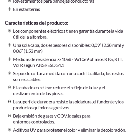
Revestimientos para bandejas conductoras
En estanterías
Características del producto:
Los componentes eléctricos tienen garantía durante la vida
útil de la alfombra.
Una sola capa, dos espesores disponibles: 0,09” (2,38 mm) y
0,06” (1,53 mm)
Medidas de resistencia 7x10e8 - 9x10e9 ohmios RTG, RTT,
Vol R según ANSI/ESD S4.1
Se puede cortar a medida con una cuchilla afilada; los restos
son reciclables.
El acabado en relieve reduce el reflejo de la luz y el
deslizamiento de las piezas.
La superficie duradera resiste la soldadura, el fundente y los
productos químicos agresivos.
Baja emisión de gases y COV, ideales para
entornos controlados.
Aditivos UV para proteger el color y eliminar la decoloración.