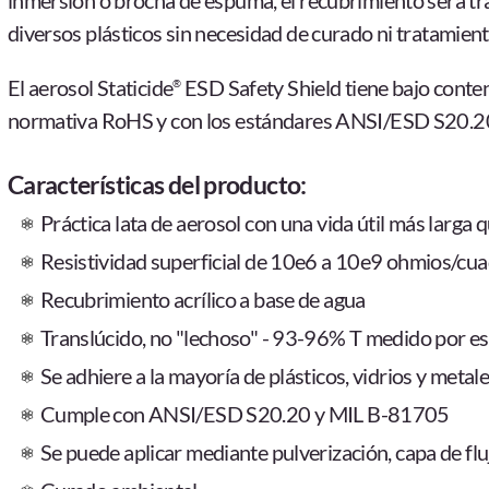
inmersión o brocha de espuma, el recubrimiento será tra
diversos plásticos sin necesidad de curado ni tratamiento 
El aerosol Staticide
ESD Safety Shield tiene bajo cont
®
normativa RoHS y con los estándares ANSI/ESD S20.2
Características del producto:
Práctica lata de aerosol con una vida útil más larga 
Resistividad superficial de 10e6 a 10e9 ohmios/c
Recubrimiento acrílico a base de agua
Translúcido, no "lechoso" - 93-96% T medido por e
Se adhiere a la mayoría de plásticos, vidrios y metale
Cumple con ANSI/ESD S20.20 y MIL
B-81705
Se puede aplicar mediante pulverización, capa de fl