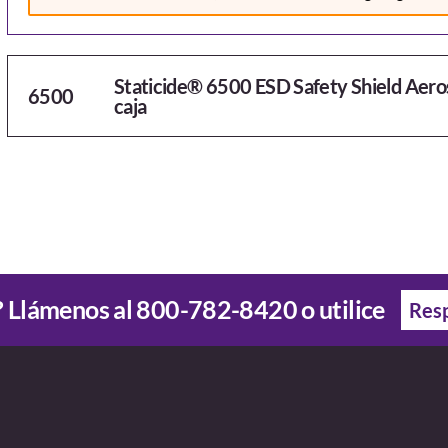
Staticide® 6500 ESD Safety Shield Aeroso
6500
caja
 Llámenos al
800-782-8420
o utilice
Resp