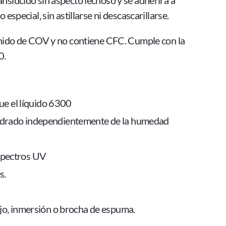
nslúcido sin aspecto lechoso y se adherirá a
especial, sin astillarse ni descascarillarse.
enido de COV y no contiene CFC. Cumple con la
0.
que el líquido 6300
uadrado independientemente de la humedad
spectros UV
s.
ujo, inmersión o brocha de espuma.