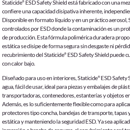
Staticide
ESD Safety Shield está fabricado con una mez
®
confiere una capacidad disipativa inherente, independi
Disponible en formato líquido y en un práctico aerosol, 
controlados por ESD donde la contaminación es un probl
de producción. Esta fórmula polimérica duradera propor
estática se disipe de forma segura sin desgaste ni pérdida
recubrimiento del Staticide
ESD Safety Shield puede cu
®
con calor bajo.
Diseñado para uso en interiores, Staticide
ESD Safety S
®
agua, fácil de usar, ideal para piezas y embalajes de plást
transportadoras, contenedores, estanterías y objetos en
Además, es lo suficientemente flexible como para aplic
protectores tipo concha, bandejas de transporte, tapas 
estática y manteniendo la seguridad ESD. Ya sea aplicad