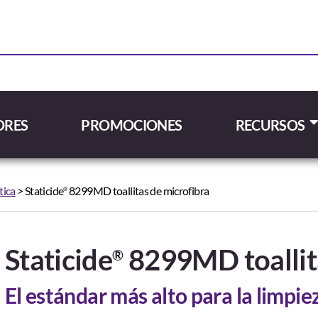
ORES
PROMOCIONES
RECURSOS
tica
> Staticide
8299MD toallitas de microfibra
®
Staticide
8299MD toallita
®
El estándar más alto para la limpiez