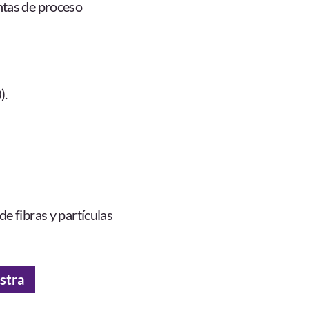
ntas de proceso
).
e fibras y partículas
stra