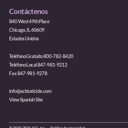
Contáctenos
840 West 49th Place
Chicago, IL 60609
Estados Unidos
Teléfono Gratuito 800-782-8420
Teléfono Local 847-981-9212
Fax 847-981-9278
info@aclstaticide.com
View Spanish Site
© 2010-2026 ACL, Inc. —
Política de privacidad