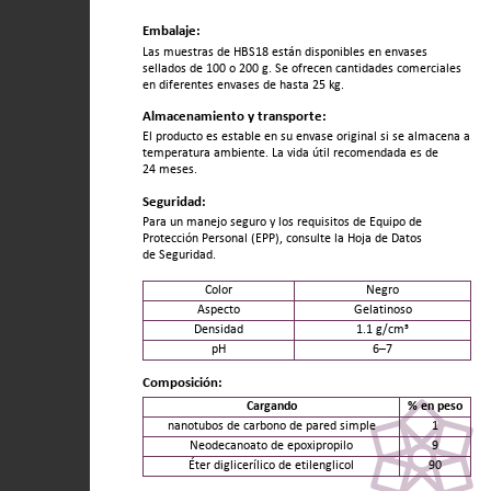
Embalaje:
Las muestras de HBS18 están disponibles en envases
sellados de 100 o 200 g. Se ofrecen cantidades comerciales
en diferentes envases de hasta 25 kg.
Almacenamiento y transporte:
El producto es estable en su envase original si se almacena a
temperatura ambiente. La vida útil recomendada es de
24 meses.
Seguridad:
Para un manejo seguro y los requisitos de Equipo de
Protección Personal (EPP), consulte la Hoja de Datos
de Seguridad.
Color
Negro
Aspecto
Gelatinoso
Densidad
1.1 g/cm³
pH
6–7
Composición:
Cargando
% en peso
nanotubos de carbono de pared simple
1
Neodecanoato de epoxipropilo
9
Éter diglicerílico de etilenglicol
90