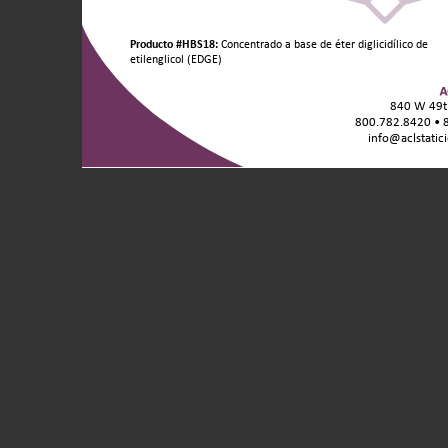
Variantes
Producto #HBS18:
Concentrado a base de éter diglicidílico de
del
etilenglicol (EDGE)
producto/Tamaños
de
840 W 49th
unidad:
800.782.8420 • 
info@aclstatic